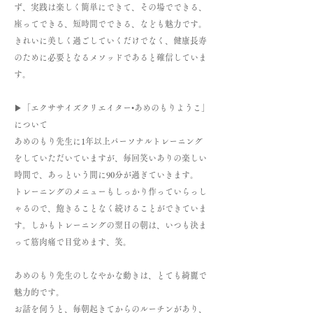
ず、実践は楽しく簡単にできて、その場でできる、
座ってできる、短時間でできる、なども魅力です。
きれいに美しく過ごしていくだけでなく、健康長寿
のために必要となるメソッドであると確信していま
す。
▶「エクササイズクリエイター•あめのもりようこ」
について
あめのもり先生に1年以上パーソナルトレーニング
をしていただいていますが、毎回笑いありの楽しい
時間で、あっという間に90分が過ぎていきます。
トレーニングのメニューもしっかり作っていらっし
ゃるので、飽きることなく続けることができていま
す。しかもトレーニングの翌日の朝は、いつも決ま
って筋肉痛で目覚めます、笑。
あめのもり先生のしなやかな動きは、とても綺麗で
魅力的です。
お話を伺うと、毎朝起きてからのルーチンがあり、