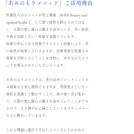
「あめのもりメソッド」ご活用理由
医療法人のビジョンが美と健康 BOH: Beauty and
optimal healthで、ただ薬で症状を抑えるのではな
く、人間の体に備わる働きを高めていき、辛い症状
や病を克服していく医療を実践しています。
診療の中心である骨格アライメント治療により、辛
い症状が改善していきますが、治療効果を促進させ
再発を予防していくことを目的に、あめものりメソ
ッドを導入させていただいています。
あめのもりメソッドは、美を高めていくフィットネ
ス効果も十分に期待できますが、普段使えていない
部位を意識して動かすことで、体の使い方が変わ
り、人間の体に備わる働きを高めていくことができ
るので、より健やかに過ごしていくオプティマルヘ
ルスに繋がっていきます。
しかも理論に裏打ちされたメソッドにもかかわら