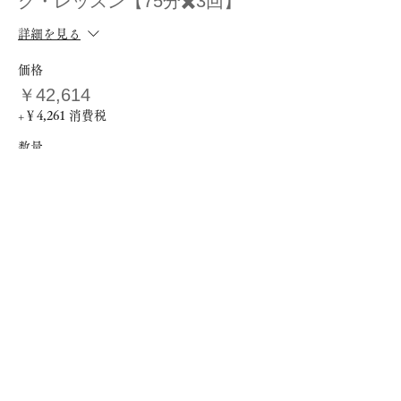
グ・レッスン【75分✖️3回】
詳細を見る
価格
￥42,614
+￥4,261 消費税
数量
チケットの種類
進藤仁美パーソナルトレーニン
グ・レッスン【45分✖️10回】
詳細を見る
価格
￥93,500