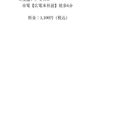
　　　　市電【広電本社前】徒歩6分
                   料金：1,100円（税込）
【CHIEKOより】
とにかくお腹周りが気になる！という方　
参加お待ちしてます！
一緒に楽しく体をうごかしませんか(^^)
楽しみながらお腹がキュッ！キュッ！　
30代から70代の幅広い方に参加していただい
てます！
普段体を動かしてない方も気軽にご参加お待
ちしてます(^^)