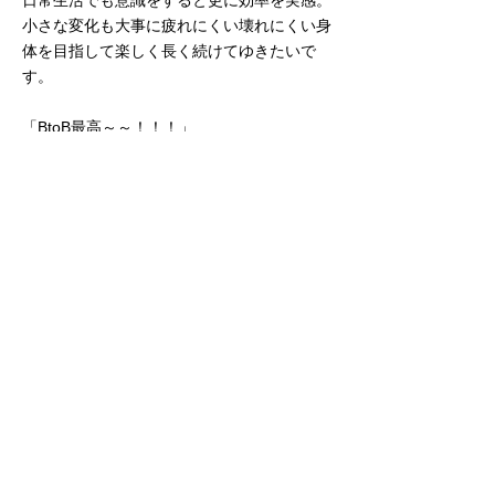
日常生活でも意識をすると更に効率を実感。
小さな変化も大事に疲れにくい壊れにくい身
体を目指して楽しく長く続けてゆきたいで
す。
​「BtoB最高～～！！！」
志賀 あけ美さん
雨森先生の追っかけは20年以上前から。飽
きないどころか、いまだに毎レッスンが学び
の場です。
洋服を高齢になっても美しく着たいという若