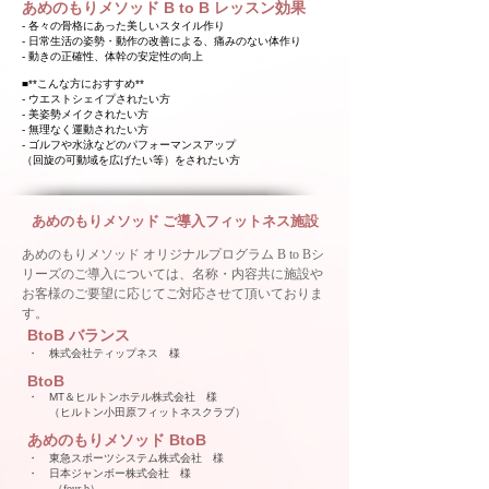
あめのもりメソッド B to B レッスン効果
- 各々の骨格にあった美しいスタイル作り
- 日常生活の姿勢・動作の改善による、痛みのない体作り
- 動きの正確性、体幹の安定性の向上​
■**こんな方におすすめ**
- ウエストシェイプされたい方
- 美姿勢メイクされたい方
- 無理なく運動されたい方
- ゴルフや水泳などのパフォーマンスアップ
（回旋の可動域を広げたい等）をされたい方
あめのもりメソッド ご導入フィットネス施設
あめのもりメソッド オリジナルプログラム B to Bシ
リーズのご導入については、名称・内容共に施設や
お客様のご要望に応じてご対応させて頂いておりま
す。
BtoB バランス
・ 株式会社ティップネス 様
BtoB
・ MT＆ヒルトンホテル株式会社 様
​ （ヒルトン小田原フィットネスクラブ）
あめのもりメソッド BtoB
・ 東急スポーツシステム株式会社 様
・ 日本ジャンボー株式会社 様
​（four-b）