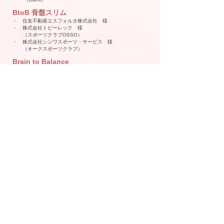
BtoB 骨盤スリム
・ 住友不動産エスフォルタ株式会社 様
・ 株式会社トピーレック 様
（スポーツクラブOSSO）
​・ 株式会社シンワスポーツ・サービス 様
​ （オークスポーツクラブ）
Brain to Balance
・ JR東日本スポーツ株式会社 様
・ 株式会社シンワスポーツ・サービス 様
（オークスポーツクラブ）
​・ 株式会社THINKフィットネス 様
（GOLD'S GYM）
​・ 株式会社イナリヤ 様
（吉祥倶楽部）
BtoB 美姿勢メイク
・株式会社プロラボ ホールディングス 様
（マグマスパジャパン INSEA）
お腹ラクやせエクササイズ
・ 豊島区池袋スポーツセンター 様
ビューティカーディオ
・ 池袋コミュニティ・カレッジ 様
あめのもりメソッドBtoBシリーズ導入やフィットネス
施設や企業向けレッスン、インストラクターの出張な
どのご依頼を承ります。