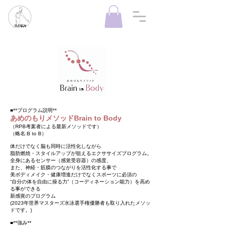
■**プログラム説明**
あめのもりメソッドBrain to Body
（RPB考案者による最新メソッドです）
（略名:B to B）
​体だけでなく脳も同時に活性化しながら
脂肪燃焼・スタイルアップが狙えるエクササイズプログラム。
全身にあるセンサー（感覚受容器）の感度、
また、神経・筋膜のつながりを活性化する事で
美ボディメイク・健康増進だけでなく
スポーツに必須の
“自分の体を自由に操る力”（コーディネーション能力）を高め
る事ができる
新感覚のプログラム​
(2023年世界マスターズ水泳選手権優勝者も取り入れたメソッ
ドです。)​​
■**強み**