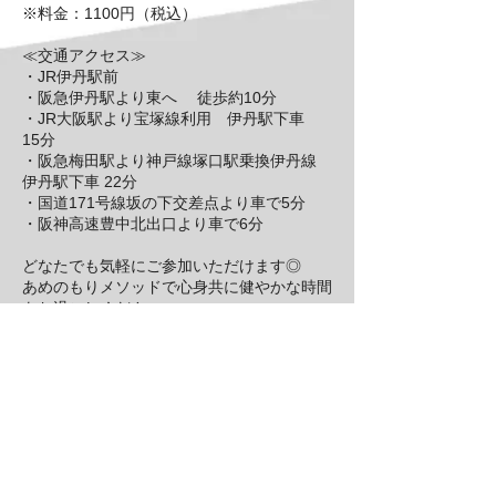
※料金：1100円（税込）
≪交通アクセス≫
・JR伊丹駅前
・阪急伊丹駅より東へ 徒歩約10分
・JR大阪駅より宝塚線利用 伊丹駅下車
15分
・阪急梅田駅より神戸線塚口駅乗換伊丹線
伊丹駅下車 22分
・国道171号線坂の下交差点より車で5分
・阪神高速豊中北出口より車で6分
どなたでも気軽にご参加いただけます◎
あめのもりメソッドで心身共に健やかな時間
をお過ごしください。
キャンセルポリシー
ご決済後のキャンセルによる返金はいかなる
理由でも承れません。